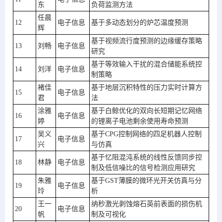
东
负荷监测方法
任晨
12
电子信息
基于多动态划分的炉芯温度预测
辉
基于视频流行度预测的边缘缓存策略
13
刘畅
电子信息
研究
基于等效输入干扰的混合储能系统控
14
刘洋
电子信息
制策略
褚佳
基于地层沉积特性的压力实时计算方
15
电子信息
君
法
涂雅
基于白鲸优化的双向长短期记忆网络
16
电子信息
婷
的锂离子电池剩余使用寿命预测
吴义
基于CPG控制网络的四足机器人控制
17
电子信息
兴
与仿真
基于忆阻混沌系统的线性反馈同步控
18
林静
电子信息
制及低信噪比的信号检测应用研究
朱雅
基于GST薄膜的微环光开关仿真与分
19
电子信息
玲
析
王一
纳秒激光剥蚀熔石英前表面的损伤机
20
电子信息
帆
制及可视化