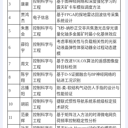
控制科学与
基于图神经网络和深度强化学习的
3
唐豪
工程
露天矿卡车模拟调度方法
贾鸿
基于FPGA的探地雷达回波信号采集
4
电子信息
杰
系统设计
朱惠
控制科学与
飞秒-纳秒正交非共焦激光击穿光谱
5
会
工程
量化铀多金属矿时最小化基体效应
考虑率相关性与负载相关性的光驱
薛钧
控制科学与
6
动液晶弹性体驱动器全过程动态建
宇
工程
模
控制科学与
基于改进YOLOX算法的遥感图像旋
7
周文
工程
转目标检测
陈宇
控制科学与
基于D-S证据融合与BP神经网络的
8
翔
工程
钻进工况识别
吕播
控制科学与
刚-柔-软结构气动仿人手指的设计与
9
阳
工程
性能验证
控制科学与
捷联式惯性导航系统系统级标定技
10
胡前
工程
术研究
范豪
控制科学与
基于矩阵注入方法的时滞微电网负
11
辉
工程
荷频率控制稳定性分析