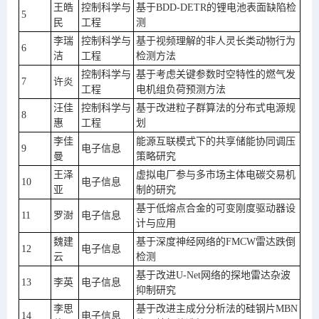
王皓
控制科学与
基于BDD-DETR的锂电池表面缺陷检
5
民
工程
测
李瑞
控制科学与
基于视频理解的非人灵长类动物行为
6
洁
工程
检测方法
控制科学与
基于考虑关键参数时空特性的燃气发
7
许炎
工程
电机组负荷预测方法
汪佳
控制科学与
基于改进粒子群算法的分布式电源规
8
惠
工程
划
李佳
能源互联模式下的共享储能协同调压
9
电子信息
曼
策略研究
王泽
虚拟电厂参与多市场主体电碳交易机
10
电子信息
亚
制的研究
基于低熔点合金的可变刚度驱动器设
11
罗澍
电子信息
计与应用
魏建
基于深度神经网络的FMCW雷达跌倒
12
电子信息
云
检测
基于改进U-Net网络的探地雷达杂波
13
李英
电子信息
抑制研究
李思
基于改进主成分分析法的硅钢片MBN
14
电子信息