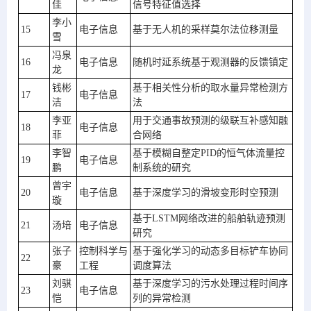
佳
信号特征值选择
李小
15
电子信息
基于无人机的采样莫尔法位移测量
雪
冯泉
16
电子信息
随机时延系统基于观测器的反馈镇定
龙
钱彬
基于相关性分析的取水量异常检测方
17
电子信息
洁
法
李亚
用于交通事故预测的级联互补感知融
18
电子信息
菲
合网络
李智
基于模糊自整定PID的恒气体流量控
19
电子信息
鹏
制系统的研究
曾宇
20
电子信息
基于深度学习的滑坡变形时空预测
璇
基于LSTM网络改进的船舶轨迹预测
21
汤培
电子信息
研究
张子
控制科学与
基于强化学习的动态多目标铲车协同
22
豪
工程
调度算法
刘骐
基于深度学习的污水处理过程时间序
23
电子信息
恺
列的异常检测