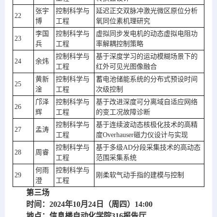
张宇
控制科学与
延迟正交双脉冲激光微区原位分析
22
博
工程
氧同位素机理研究
李国
控制科学与
虚拟同步发电机的动态虚拟电阻功
23
兵
工程
率解耦控制策略
控制科学与
基于深度学习的运动模糊场景下的
24
余炜
工程
红外可见光图像融合
黄新
控制科学与
蓄电池储能系统的分布式预设时间
25
淦
工程
次级控制
邝泽
控制科学与
基于改进深度可分离域自适应网络
26
辉
工程
的变工况故障诊断
控制科学与
基于连续波动态核极化技术的高精
27
孟涛
工程
度Overhauser磁力仪设计与实现
控制科学与
基于多级AD分段采集技术的高动态
28
周睿
工程
范围采集系统
何雨
控制科学与
29
刚柔软气动手指的建模与控制
澄
工程
第三场
时间：2024年10月24日（周四）14:00
地点：信息楼自动化学院316报告厅