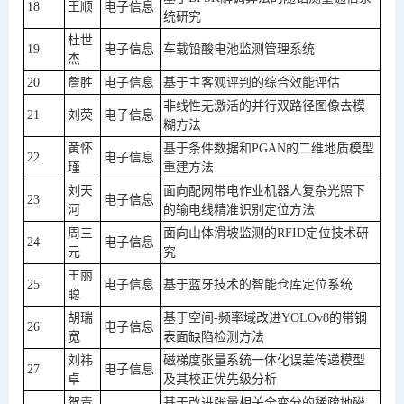
18
王顺
电子信息
统研究
杜世
19
电子信息
车载铅酸电池监测管理系统
杰
20
詹胜
电子信息
基于主客观评判的综合效能评估
非线性无激活的并行双路径图像去模
21
刘荧
电子信息
糊方法
黄怀
基于条件数据和PGAN的二维地质模型
22
电子信息
瑾
重建方法
刘天
面向配网带电作业机器人复杂光照下
23
电子信息
河
的输电线精准识别定位方法
周三
面向山体滑坡监测的RFID定位技术研
24
电子信息
元
究
王丽
25
电子信息
基于蓝牙技术的智能仓库定位系统
聪
胡瑞
基于空间-频率域改进YOLOv8的带钢
26
电子信息
宽
表面缺陷检测方法
刘祎
磁梯度张量系统一体化误差传递模型
27
电子信息
卓
及其校正优先级分析
贺青
基于改进张量相关全变分的稀疏地磁