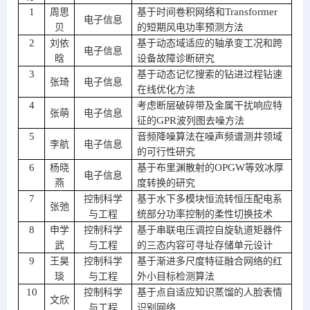
1
络
Transformer
周思
基于时间卷积网
和
电子信息
贝
的短期风电功率预测方法
2
刘依
基于动态域适应的轴承变工况和跨
电子信息
晗
设备故障诊断研究
3
基于动态记忆搜索的钻进过程钻速
张琦
电子信息
在线优化方法
4
考虑断层破碎带及金属干扰响应特
张萌
电子信息
GPR
征的
波列图去噪方法
5
音频降噪算法在噪声频谱测井领域
李航
电子信息
的可行性研究
6
OPGW
杨晓
基于布里渊散射的
等效冰厚
电子信息
燕
度转换的研究
7
控制科学
基于水下多模块恒流转恒压配电系
张弛
与工程
统部分功率控制的柔性切换技术
8
申学
控制科学
基于串联电压调控自旋轨道矩器件
武
与工程
的三态内容可寻址存储单元设计
9
王昊
控制科学
基于渐进多尺度特征融合网络的红
琰
与工程
外小目标检测算法
10
控制科学
基于点自适应知识蒸馏的人脸表情
文欣
与工程
识别网络