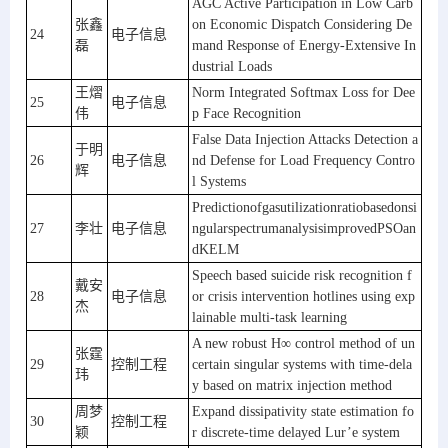
AGC Active Participation in Low Carb
张鑫
on Economic Dispatch Considering De
24
电子信息
磊
mand Response of Energy-Extensive In
dustrial Loads
王熠
Norm Integrated Softmax Loss for Dee
25
电子信息
伟
p Face Recognition
False Data Injection Attacks Detection a
于明
26
电子信息
nd Defense for Load Frequency Contro
辉
l Systems
Predictionofgasutilizationratiobasedonsi
27
李壮
电子信息
ngularspectrumanalysisimprovedPSOan
dKELM
Speech based suicide risk recognition f
戴安
28
电子信息
or crisis intervention hotlines using exp
杰
lainable multi-task learning
A new robust H∞ control method of un
张霆
29
控制工程
certain singular systems with time-dela
玮
y based on matrix injection method
周梦
Expand dissipativity state estimation fo
30
控制工程
颖
r discrete-time delayed Lur’e system