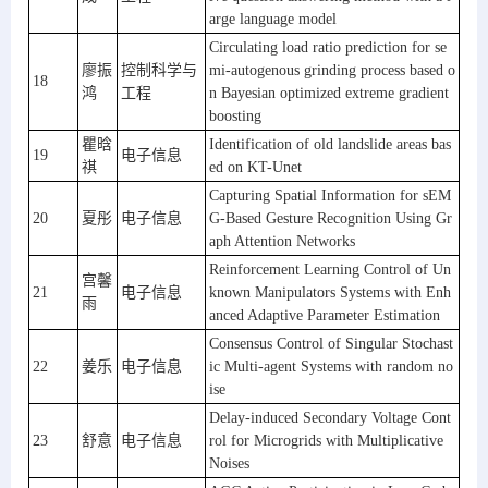
arge language model
Circulating load ratio prediction for se
廖振
控制科学与
mi-autogenous grinding process based o
18
鸿
工程
n Bayesian optimized extreme gradient 
boosting
瞿晗
Identification of old landslide areas bas
19
电子信息
祺
ed on KT-Unet
Capturing Spatial Information for sEM
20
夏彤
电子信息
G-Based Gesture Recognition Using Gr
aph Attention Networks
Reinforcement Learning Control of Un
宫馨
21
电子信息
known Manipulators Systems with Enh
雨
anced Adaptive Parameter Estimation
Consensus Control of Singular Stochast
22
姜乐
电子信息
ic Multi-agent Systems with random no
ise
Delay-induced Secondary Voltage Cont
23
舒意
电子信息
rol for Microgrids with Multiplicative 
Noises