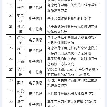
21
考虑局部温度相关性的区域海洋温
张浪
电子信息
度场建模方法
2
2
邓见
电子信息
基于合成维度的拓扑彩虹器件
超
2
3
蔡煜
基于端到端可微分透视投影的三维
电子信息
恒
物体位姿估计
2
4
高海
基于双特征引导和最优缝合线的无
电子信息
宽
人机图像拼接方法
2
5
周玉
考虑源荷不确定性的共享储能模式
电子信息
轩
下多微电网系统优化调度策略
2
6
基于稳健椭球拟合的三轴磁通门传
王添
电子信息
感器校正方法研究
2
YOLO-Fallstone
7
范洪
：用于复杂背景下
电子信息
瑞
落石检测的优化
YOLOv8
网络
28
移动冗余机械臂有限时间模型预测
粟涛
电子信息
轨迹跟踪控制
29
胡俊
电子信息
磁性软连续体机器人建模与控制
泽
Q
30
杨正
基于元学习的高
微环谐振器的器
电子信息