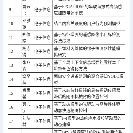
曹云
基于FPGA和DSP的串联谐振式高频感
9
电子信息
飞
应加热电源系统
邓雅
10
电子信息
结合内容关联度的用户行为预测模型
银
郑依
基于特征增强的遥感图像小目标检测
11
电子信息
婷
算法综述
杨志
基于塑料闪烁体的缪子探测器性能模
12
电子信息
锐
拟研究
张冬
基于全局上下文信息增强的零样本半
13
电子信息
森
监督全色锐化方法
饶至
面向安全设备监测的聚合感知YOLO模
14
电子信息
超
型
肖家
基于末端位移反馈的具有振动传感器
15
电子信息
馨
滞后的刚柔机械臂的位置控制
聂心
基于动态模型的光驱动液晶弹性体驱
16
电子信息
宇
动器快速精确控制
刘炫
基于P-I模型的热响应水凝胶驱动器的
17
电子信息
材
动态建模
基于BPSK解调算法的随钻测量通信系