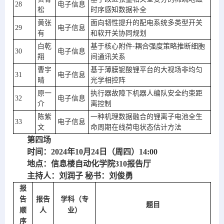
28
电子信息
松
时序感知数据补全
黄张
面向韧性提升的配电系统多类型开关
29
电子信息
有
和软开关协同规划
白乾
基于核心附件-耦合强度策略推断细胞
30
电子信息
翔
间通讯关系
曹宇
基于薄膜铌酸锂平台的大视场非均匀
31
电子信息
晴
光学相控阵
原一
执行器故障下机器人编队安全约束距
32
电子信息
介
离控制
陈紫
一种机理数据融合的锂离子电池全生
33
电子信息
文
命周期在线荷电状态估计方法
第四场
时间：2024年10月24日（周四）14:00
地点：信息楼自动化学院310报告厅
主持人：刘润子 秘书：刘俊勇
报
告
报告
学科（专
题目
顺
人
业）
序