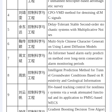
工程
r unmanned helicopter-based aeromagn
etic survey
刘靖
控制科学与
CPO-VMD method for denoising sEM
4
雯
工程
G signals
Delay-Tolerant Stable Second-order sto
余东
控制科学与
5
chastic systems with Multiplicative Noi
远
工程
ses
鞠传
控制科学与
Multi-Style Chinese Character Generati
6
颖
工程
on Using Latent Diffusion Models
An Informer based alarm early predicti
蒋文
控制科学与
7
on method over long-term consecutive 
斌
工程
alarm monitoring periods
Intelligent Prediction Method for Tunn
控制科学与
8
周凯
el Groundwater Conditions Based on R
工程
esistivity and Geological Information
H∞-based tracking control for nonlinea
刘云
控制科学与
r systems via a weak attenuated functio
9
帆
工程
nal and its application to PMSG-based 
WECS
Gradient Boosting Decision Tree Algori
邹伟
控制科学与