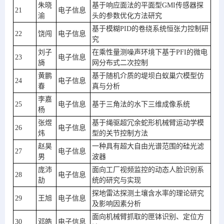
朱晓
基于响应面法的平面型GMI传感器探
21
电子信息
渝
头的参数优化方法研究
基于模糊PID的卷绕系统恒张力控制研
22
饶闯
电子信息
究
刘子
在乘性量测噪声环境下基于PFI的微电
23
电子信息
旖
网分布式二次控制
黄鹏
基于随机介质的堤坝白蚁巢穴模型仿
24
电子信息
春
真与分析
李嘉
25
电子信息
基于三角法的水下三维成像系统
杨
张煜
基于绳驱超冗余蛇形机械臂运动学模
26
电子信息
炜
型的关节控制方法
赵昊
一种具有超大自由光谱范围的硅光滤
27
电子信息
男
波器
庞沛
面向工厂视频监控的动态人脸识别系
28
电子信息
劼
统的研究与实现
探地雷达探测土壤含水率的理论研究
29
王旭
电子信息
及影响因素分析
面向机械臂抓取的匣钵识别、定位方
30
邓皓
电子信息