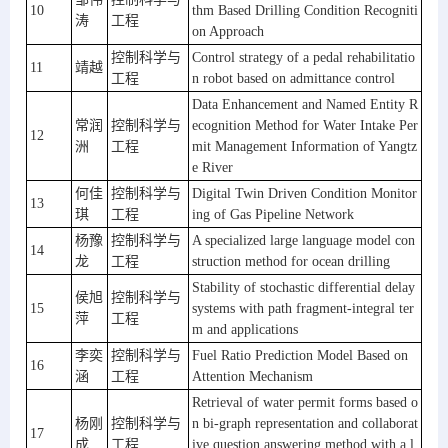
10
thm Based Drilling Condition Recogniti
涛
工程
on Approach
控制科学与
Control strategy of a pedal rehabilitatio
11
靖越
工程
n robot based on admittance control
Data Enhancement and Named Entity R
常润
控制科学与
ecognition Method for Water Intake Per
12
洲
工程
mit Management Information of Yangtz
e River
何佳
控制科学与
Digital Twin Driven Condition Monitor
13
琪
工程
ing of Gas Pipeline Network
杨豫
控制科学与
A specialized large language model con
14
龙
工程
struction method for ocean drilling
Stability of stochastic differential delay 
侯旭
控制科学与
15
systems with path fragment-integral ter
萍
工程
m and applications
李奕
控制科学与
Fuel Ratio Prediction Model Based on 
16
涵
工程
Attention Mechanism
Retrieval of water permit forms based o
杨刚
控制科学与
n bi-graph representation and collaborat
17
成
工程
ive question answering method with a l