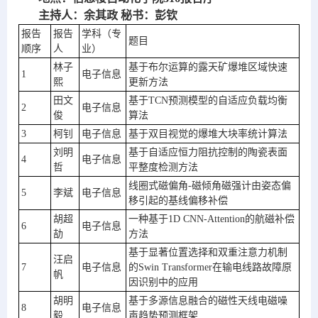
主持人：余其政 秘书：彭钦
报告
报告
学科（专
题目
顺序
人
业）
林子
基于布尔运算的露天矿爆堆区域快速
1
电子信息
熙
更新方法
田文
基于TCN预测模型的自适应负载均衡
2
电子信息
俊
算法
3
柯钊
电子信息
基于双目视觉的爆堆大块率统计算法
刘明
基于自适应恒力阻抗控制的陶瓷表面
4
电子信息
哲
平整度检测方法
线圈式磁偏角-磁倾角磁强计由姿态偏
5
李斌
电子信息
移引起的基线偏移补偿
胡超
一种基于1D CNN-Attention的航磁补偿
6
电子信息
劼
方法
基于显著位置选择和双重注意力机制
汪启
7
电子信息
的Swin Transformer在输电线路故障原
帆
因识别中的应用
胡明
基于多源信息融合的磁性天线电磁噪
8
电子信息
毅
声趋势预测框架