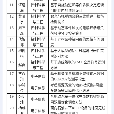
11
汪远
控制科学
基于自旋轨道矩器件多数决定逻辑
琛
与工程
门的存内加法器设计
12
黄晴
控制科学
激光与视觉融合的三维重建与损伤
宇
与工程
检测技术
13
周石
控制科学
基于动态事件触发的电解铝参与负
森
与工程
荷频率预测控制策略
14
代智
控制科学
基于异构图神经网络的柔性车间调
博
与工程
度
15
柳健
控制科学
基于大模型的钻进过程地层岩性实
扬
与工程
时识别方法
16
CAD
控制科学
基于边缘级联的
全景符号识别
赵爽
与工程
方法
17
李鸿
基于相关向量机和不完整输出数据
电子信息
CO/CO2
翔
的
软测量模型
18
-
李鸿
考虑能源质量的地热
太阳能
-
风能
电子信息
佳
多能源微网模糊优化方法
19
张明
含电动汽车一体化充能站的微能源
电子信息
灿
网双层优化调度方法
20
RFID
杨越
面向石油井下
设备的地面无线
电子信息
淞
数据回收装置设计