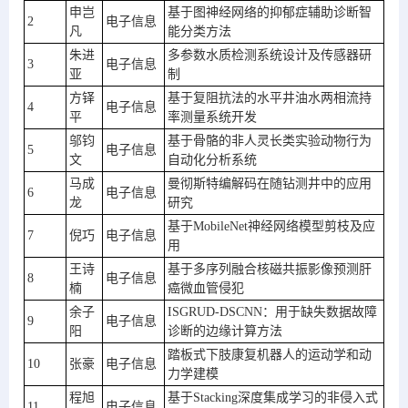
申岂
基于图神经网络的抑郁症辅助诊断智
2
电子信息
凡
能分类方法
朱进
多参数水质检测系统设计及传感器研
3
电子信息
亚
制
方铎
基于复阻抗法的水平井油水两相流持
4
电子信息
平
率测量系统开发
邬钧
基于骨骼的非人灵长类实验动物行为
5
电子信息
文
自动化分析系统
马成
曼彻斯特编解码在随钻测井中的应用
6
电子信息
龙
研究
基于MobileNet神经网络模型剪枝及应
7
倪巧
电子信息
用
王诗
基于多序列融合核磁共振影像预测肝
8
电子信息
楠
癌微血管侵犯
余子
ISGRUD-DSCNN：用于缺失数据故障
9
电子信息
阳
诊断的边缘计算方法
踏板式下肢康复机器人的运动学和动
10
张豪
电子信息
力学建模
程旭
基于Stacking深度集成学习的非侵入式
11
电子信息