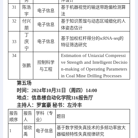
男
件设计
31
陈浩
基于机器视觉的输送带跑偏检测算
电子信息
宇
法
32
付兴
基于知识蒸馏与动态区域细化的人
电子信息
朋
体姿态估计
丁
基于加权杠杆得分的
scRNA-seq
的
庆
电子信息
33
特征筛选研究
宁
Estimation of Uniaxial Compressi
34
ve Strength and Intelligent Decisio
控制科学
张鹏
n-making of Operating Parameters 
与工程
in Coal Mine Drilling Processes
第五场
时间：2024年10月31日（周四）14:00
地点：信息楼自动化学院316报告厅
主持人：罗富豪 秘书：左泠丰
报告
报告
学科（专
题目
顺序
人
业）
邬欣
基于数字预失真技术的多频功率放大
1
电子信息
禹
器幅频特性失真规律研究