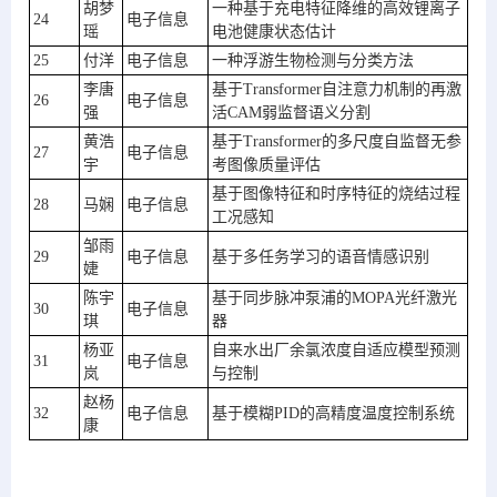
胡梦
一种基于充电特征降维的高效锂离子
24
电子信息
瑶
电池健康状态估计
25
付洋
电子信息
一种浮游生物检测与分类方法
李唐
基于Transformer自注意力机制的再激
26
电子信息
强
活CAM弱监督语义分割
黄浩
基于Transformer的多尺度自监督无参
27
电子信息
宇
考图像质量评估
基于图像特征和时序特征的烧结过程
28
马娴
电子信息
工况感知
邹雨
29
电子信息
基于多任务学习的语音情感识别
婕
陈宇
基于同步脉冲泵浦的MOPA光纤激光
30
电子信息
琪
器
杨亚
自来水出厂余氯浓度自适应模型预测
31
电子信息
岚
与控制
赵杨
32
电子信息
基于模糊PID的高精度温度控制系统
康