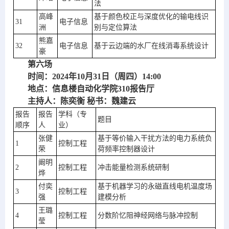
法
高峰
基于颜色校正与深度优化的输电线识
31
电子信息
洲
别与定位算法
熊嘉
32
电子信息
基于云边端的水厂在线消毒系统设计
豪
第六场
时间：2024年10月31日（周四）14:00
地点：信息楼自动化学院310报告厅
主持人：陈奕衡 秘书：魏建云
报告
报告
学科（专
题目
顺序
人
业）
张健
基于等价输入干扰方法的电力系统负
1
控制工程
荣
荷频率控制器设计
阚明
2
控制工程
冲击能量检测系统研制
烨
付奕
基于机器学习的永磁直线电机温度场
3
控制工程
强
建模分析
王璐
4
控制工程
分数阶忆阻神经网络与脉冲控制
莹