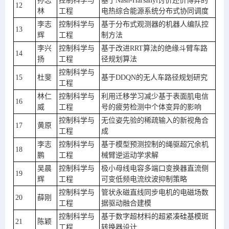
孙志
控制科学与
基于Nash-Harsanyi讨价还价博弈的
12
林
工程
电热综合能源系统分布式协同调度
李志
控制科学与
基于分布式观测器的机器人编队控
13
辉
工程
制方法
李兴
控制科学与
基于改进RRT算法的绝缘斗臂车路
14
扬
工程
径规划算法
控制科学与
15
杜斐
基于DDQN的无人车路径规划研究
工程
林仁
控制科学与
利用迁移学习减少基于表面肌电信
16
威
工程
号的疲劳检测中个体变异的影响
控制科学与
无位姿先验的稀疏输入的新视角合
17
黄原
工程
成
李志
控制科学与
基于模型预测控制的绳驱超冗余机
18
鹏
工程
械臂逆运动学求解
吴晨
控制科学与
极小母线电容多端口变换器直流侧
19
辉
工程
可变低频电流纹波抑制策略
控制科学与
管状永磁直线同步电机的电磁场数
20
薛刚
工程
据驱动融合建模
控制科学与
基于数字超材料的超紧凑硅基模斑
21
陈颖
工程
转换器设计